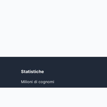
Statistiche
Milioni di cognomi
Dati da 250 paesi
Costantemente aggiornato