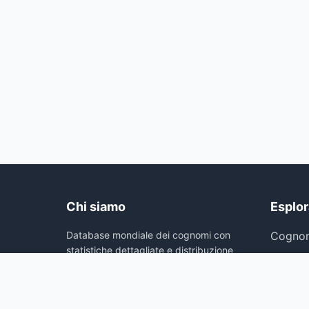
Chi siamo
Esplor
Database mondiale dei cognomi con
Cognom
statistiche dettagliate e distribuzione
Cognom
geografica. Esplora l'origine e la
frequenza di milioni di cognomi.
Cerca
Chi si