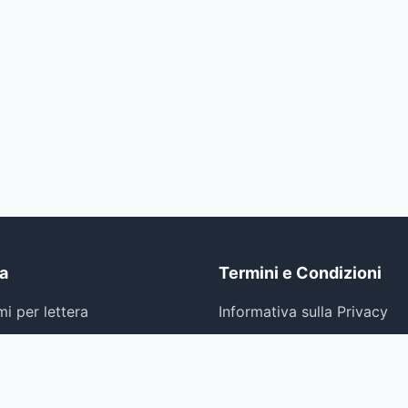
a
Termini e Condizioni
i per lettera
Informativa sulla Privacy
i per paese
Termini e Condizioni
Politica sui Cookie
amo