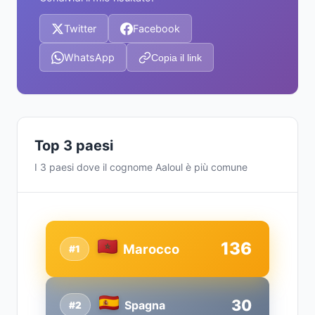
Twitter
Facebook
WhatsApp
Copia il link
Top 3 paesi
I 3 paesi dove il cognome Aaloul è più comune
136
Marocco
#1
30
Spagna
#2