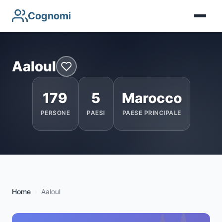
Cognomi
Aaloul
179
5
Marocco
PERSONE
PAESI
PAESE PRINCIPALE
Home
Aaloul