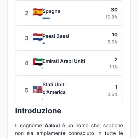
30
Spagna
2
16.8%
10
Paesi Bassi
3
5.6%
2
Emirati Arabi Uniti
4
1.1%
Stati Uniti
1
5
d'America
0.6%
Introduzione
Il cognome
Aaloul
è un nome che, sebbene
non sia ampiamente conosciuto in tutte le