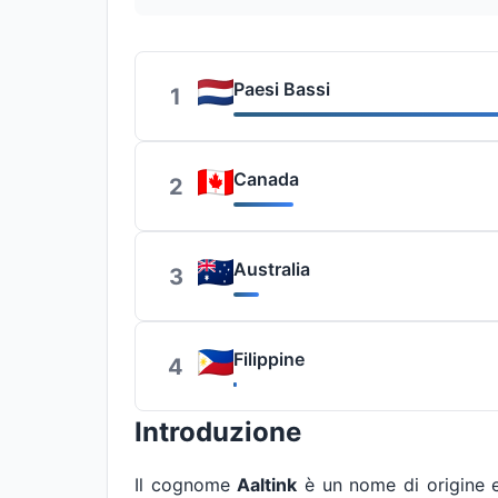
Paesi Bassi
1
Canada
2
Australia
3
Filippine
4
Introduzione
Il cognome
Aaltink
è un nome di origine 