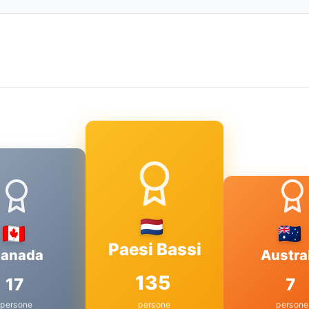
Paesi Bassi
anada
Austra
135
17
7
persone
persone
persone