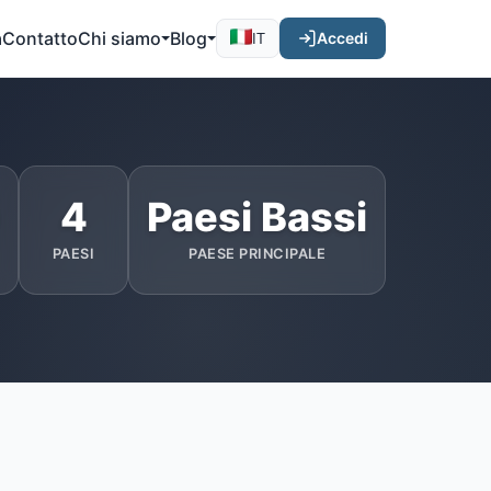
a
Contatto
Chi siamo
Blog
Accedi
IT
4
Paesi Bassi
PAESI
PAESE PRINCIPALE