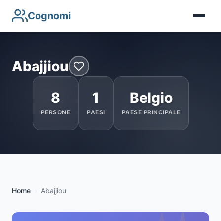
Cognomi
Abajjiou
8
1
Belgio
PERSONE
PAESI
PAESE PRINCIPALE
Home
Abajjiou