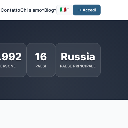
a
Contatto
Chi siamo
Blog
Accedi
IT
.992
16
Russia
PERSONE
PAESI
PAESE PRINCIPALE