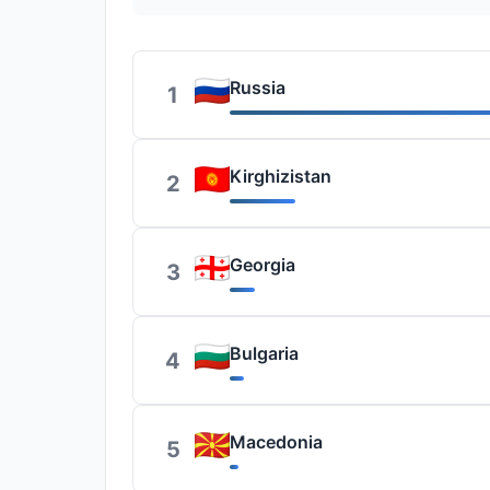
Russia
1
Kirghizistan
2
Georgia
3
Bulgaria
4
Macedonia
5