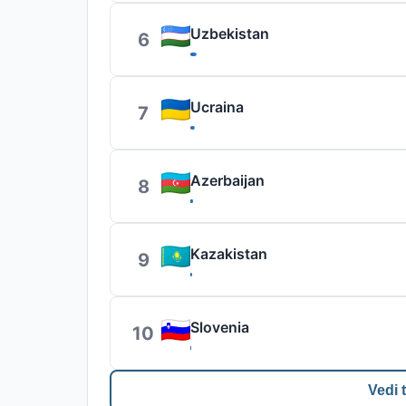
Uzbekistan
6
Ucraina
7
Azerbaijan
8
Kazakistan
9
Slovenia
10
Vedi t