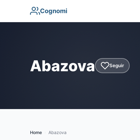
Cognomi
Abazova
Seguir
Home
Abazova