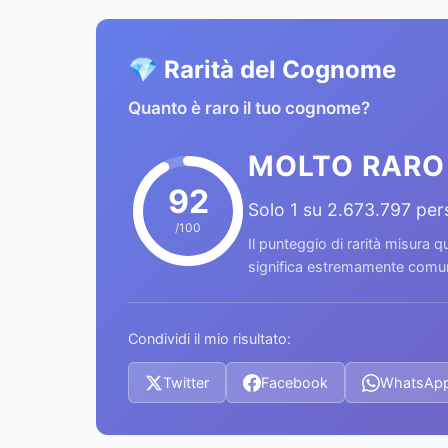
💎 Rarità del Cognome
Quanto è raro il tuo cognome?
MOLTO RARO
92
Solo 1 su 2.673.797 pe
/100
Il punteggio di rarità misura
significa estremamente comune
Condividi il mio risultato:
Twitter
Facebook
WhatsAp