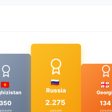
Russia
ghizistan
Georg
2.275
350
134
persone
persone
persone