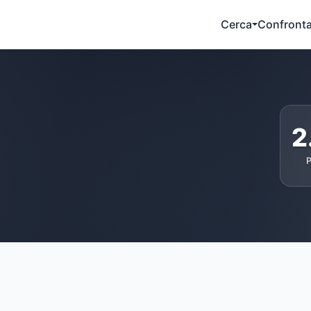
Cerca
Confront
2