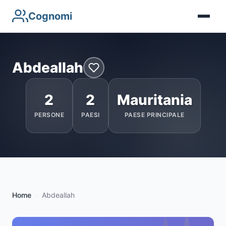
Cognomi
Abdeallah
2
2
Mauritania
PERSONE
PAESI
PAESE PRINCIPALE
Home
Abdeallah