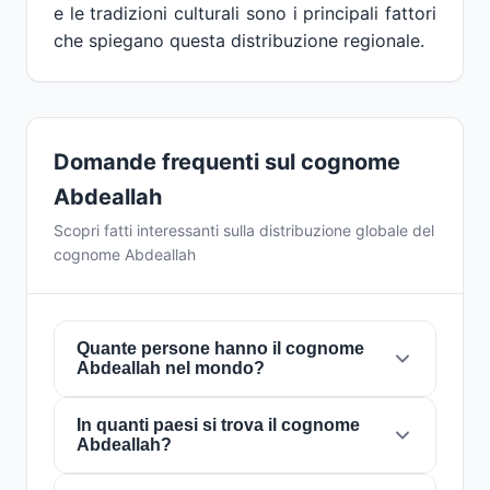
e le tradizioni culturali sono i principali fattori
che spiegano questa distribuzione regionale.
Domande frequenti sul cognome
Abdeallah
Scopri fatti interessanti sulla distribuzione globale del
cognome Abdeallah
Quante persone hanno il cognome
Abdeallah nel mondo?
In quanti paesi si trova il cognome
Attualmente ci sono circa
2 persone
con il
Abdeallah?
cognome
Abdeallah
in tutto il mondo. Ciò
significa che circa 1 persona su