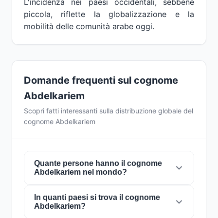
L'incidenza nei paesi occidentali, sebbene
piccola, riflette la globalizzazione e la
mobilità delle comunità arabe oggi.
Domande frequenti sul cognome
Abdelkariem
Scopri fatti interessanti sulla distribuzione globale del
cognome Abdelkariem
Quante persone hanno il cognome
Abdelkariem nel mondo?
In quanti paesi si trova il cognome
Attualmente ci sono circa
227 persone
con il
Abdelkariem?
cognome
Abdelkariem
in tutto il mondo. Ciò