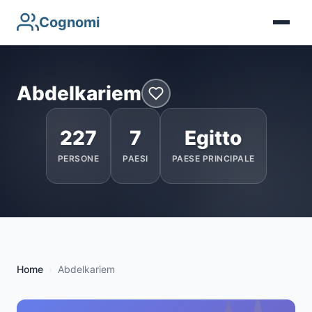
Cognomi
Abdelkariem
227
7
Egitto
PERSONE
PAESI
PAESE PRINCIPALE
Home
Abdelkariem