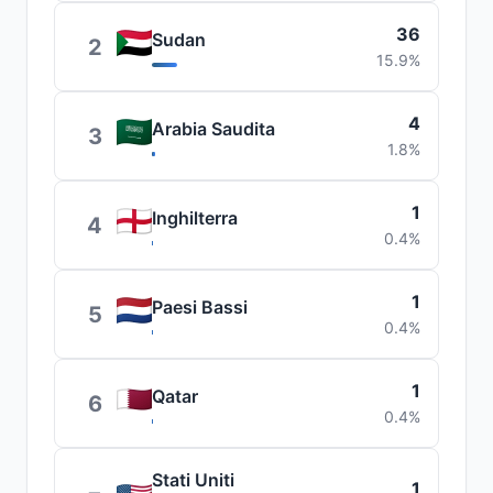
36
Sudan
2
15.9%
4
Arabia Saudita
3
1.8%
1
Inghilterra
4
0.4%
1
Paesi Bassi
5
0.4%
1
Qatar
6
0.4%
Stati Uniti
1