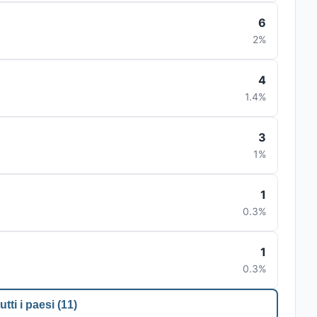
6
2%
4
1.4%
3
1%
1
0.3%
1
0.3%
utti i paesi (11)