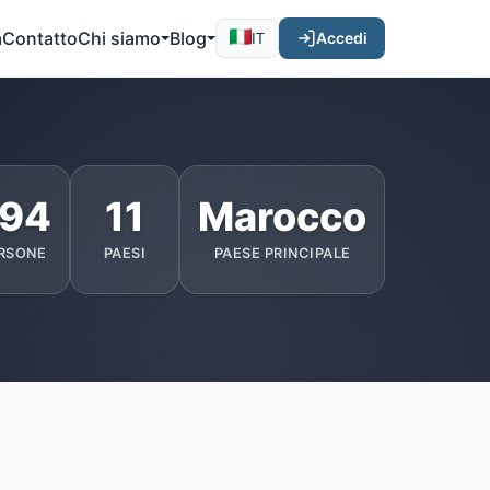
a
Contatto
Chi siamo
Blog
Accedi
IT
94
11
Marocco
RSONE
PAESI
PAESE PRINCIPALE