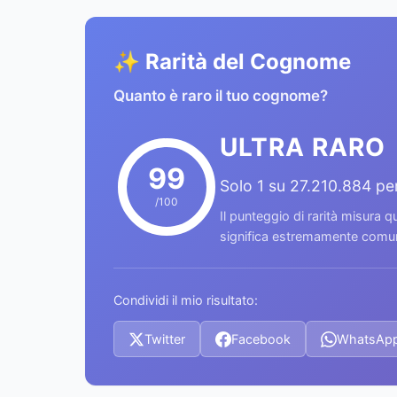
✨ Rarità del Cognome
Quanto è raro il tuo cognome?
ULTRA RARO
99
Solo 1 su 27.210.884 p
/100
Il punteggio di rarità misura
significa estremamente comune
Condividi il mio risultato:
Twitter
Facebook
WhatsAp