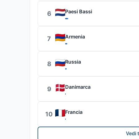
Paesi Bassi
6
Armenia
7
Russia
8
Danimarca
9
Francia
10
Vedi t