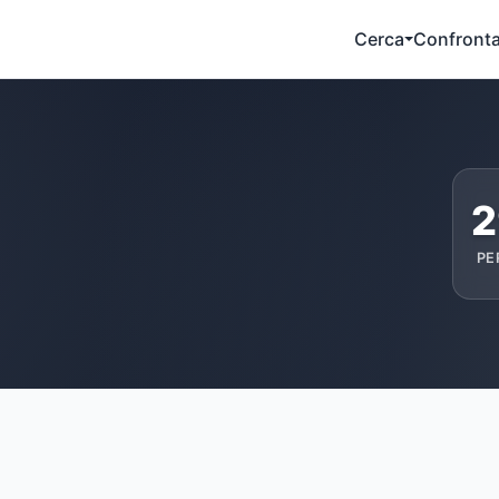
Cerca
Confront
2
PE