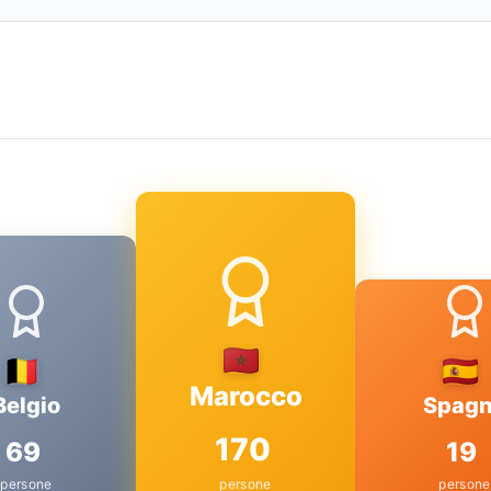
Marocco
Belgio
Spag
170
69
19
persone
persone
persone