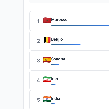
Marocco
1
Belgio
2
Spagna
3
Iran
4
India
5