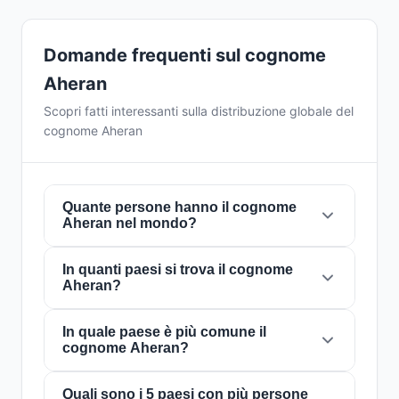
Domande frequenti sul cognome
Aheran
Scopri fatti interessanti sulla distribuzione globale del
cognome Aheran
Quante persone hanno il cognome
Aheran nel mondo?
In quanti paesi si trova il cognome
Attualmente ci sono circa
83 persone
con il
Aheran?
cognome
Aheran
in tutto il mondo. Ciò
significa che circa 1 persona su
96,385,542
nel mondo porta questo cognome. È presente
In quale paese è più comune il
Il cognome
Aheran
è presente in
5 paesi
in
cognome Aheran?
in
5 paesi
, il che riflette la sua distribuzione
tutto il mondo. Questo lo classifica come un
globale.
cognome con portata
locale
. La sua presenza
in più paesi indica schemi storici di migrazione
Quali sono i 5 paesi con più persone
Il cognome
Aheran
è più comune in
Nigeria
,