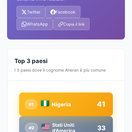
Twitter
Facebook
WhatsApp
Copia il link
Top 3 paesi
I 3 paesi dove il cognome Aheran è più comune
41
Nigeria
#1
Stati Uniti
33
#2
d'America