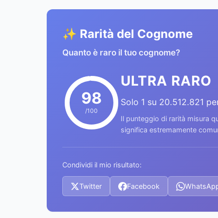
✨ Rarità del Cognome
Quanto è raro il tuo cognome?
ULTRA RARO
98
Solo 1 su 20.512.821 p
/100
Il punteggio di rarità misura
significa estremamente comune
Condividi il mio risultato:
Twitter
Facebook
WhatsAp