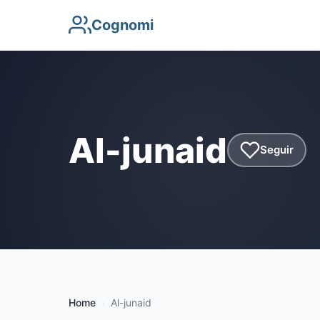
Cognomi
Al-junaid
Seguir
Home
Al-junaid