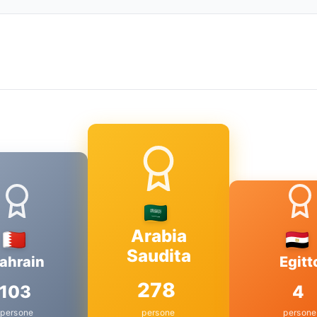
Arabia
Saudita
ahrain
Egitt
278
103
4
persone
persone
persone