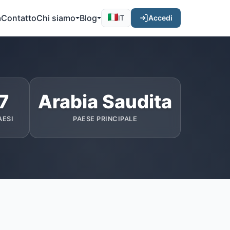
a
Contatto
Chi siamo
Blog
Accedi
IT
7
Arabia Saudita
AESI
PAESE PRINCIPALE