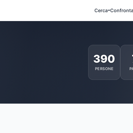
Cerca
Confront
390
PERSONE
P