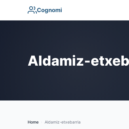
Cognomi
Aldamiz-etxeb
Home
Aldamiz-etxebarria