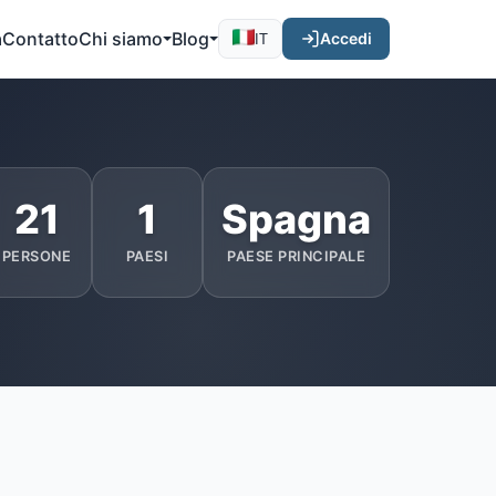
a
Contatto
Chi siamo
Blog
Accedi
IT
21
1
Spagna
PERSONE
PAESI
PAESE PRINCIPALE