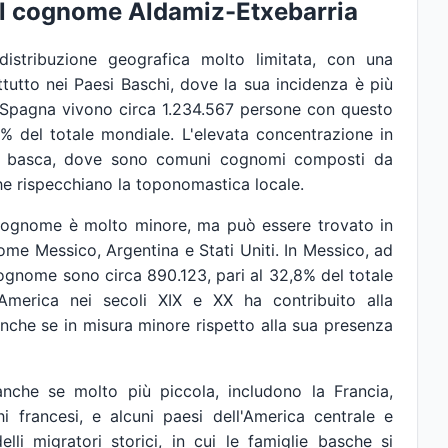
el cognome Aldamiz-Etxebarria
istribuzione geografica molto limitata, con una
tutto nei Paesi Baschi, dove la sua incidenza è più
 in Spagna vivono circa 1.234.567 persone con questo
% del totale mondiale. L'elevata concentrazione in
ne basca, dove sono comuni cognomi composti da
he rispecchiano la toponomastica locale.
l cognome è molto minore, ma può essere trovato in
ome Messico, Argentina e Stati Uniti. In Messico, ad
gnome sono circa 890.123, pari al 32,8% del totale
America nei secoli XIX e XX ha contribuito alla
nche se in misura minore rispetto alla sua presenza
anche se molto più piccola, includono la Francia,
i francesi, e alcuni paesi dell'America centrale e
elli migratori storici, in cui le famiglie basche si