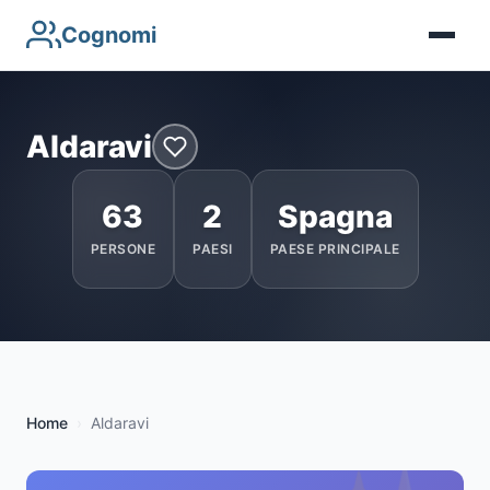
Cognomi
Aldaravi
63
2
Spagna
PERSONE
PAESI
PAESE PRINCIPALE
Home
Aldaravi