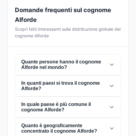
Domande frequenti sul cognome
Alforde
Scopri fatti interessanti sulla distribuzione globale del
cognome Alforde
Quante persone hanno il cognome
Alforde nel mondo?
In quanti paesi si trova il cognome
Attualmente ci sono circa
3 persone
con il
Alforde?
cognome
Alforde
in tutto il mondo. Ciò
significa che circa 1 persona su
2,666,666,667
In quale paese è più comune il
nel mondo porta questo
Il cognome
Alforde
è presente in
1 paesi
in
cognome Alforde?
cognome. È presente in
1 paesi
, il che riflette la
tutto il mondo. Questo lo classifica come un
sua distribuzione globale.
cognome con portata
locale
. La sua presenza
in più paesi indica schemi storici di migrazione
Quanto è geograficamente
Il cognome
Alforde
è più comune in
Stati Uniti
concentrato il cognome Alforde?
e dispersione familiare nel corso dei secoli.
d'America
, dove circa
3 persone
lo portano.