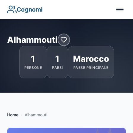
Cognomi
Alhammouti
1
1
Marocco
PERSONE
PAESI
PAESE PRINCIPALE
Home
Alhammouti