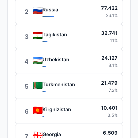
77.422
Russia
2
26.1%
32.741
Tagikistan
3
11%
24.127
Uzbekistan
4
8.1%
21.479
Turkmenistan
5
7.2%
10.401
Kirghizistan
6
3.5%
6.509
Georgia
7