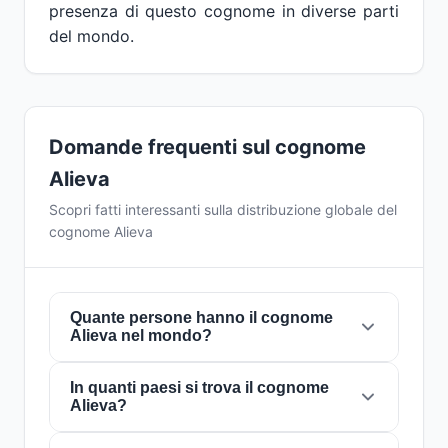
presenza di questo cognome in diverse parti
del mondo.
Domande frequenti sul cognome
Alieva
Scopri fatti interessanti sulla distribuzione globale del
cognome Alieva
Quante persone hanno il cognome
Alieva nel mondo?
In quanti paesi si trova il cognome
Attualmente ci sono circa
296.914 persone
Alieva?
con il cognome
Alieva
in tutto il mondo. Ciò
significa che circa 1 persona su
26,944
nel