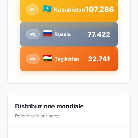
107.286
Kazakistan
#1
77.422
Russia
#2
32.741
Tagikistan
#3
Distribuzione mondiale
Percentuale per paese