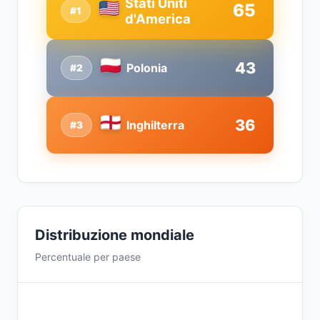
Stati Uniti
65
#1
d'America
43
Polonia
#2
36
Inghilterra
#3
Distribuzione mondiale
Percentuale per paese