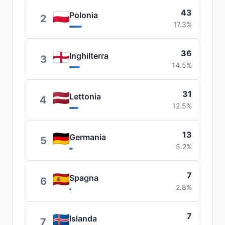
43
Polonia
2
17.3%
36
Inghilterra
3
14.5%
31
Lettonia
4
12.5%
13
Germania
5
5.2%
7
Spagna
6
2.8%
7
Islanda
7