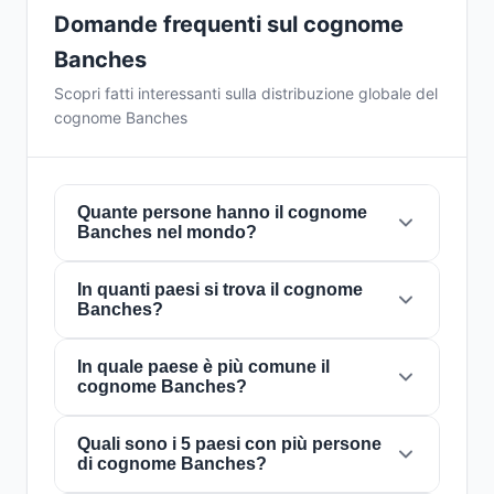
Domande frequenti sul cognome
Banches
Scopri fatti interessanti sulla distribuzione globale del
cognome Banches
Quante persone hanno il cognome
Banches nel mondo?
In quanti paesi si trova il cognome
Attualmente ci sono circa
97 persone
con il
Banches?
cognome
Banches
in tutto il mondo. Ciò
significa che circa 1 persona su
82,474,227
nel mondo porta questo cognome. È presente
In quale paese è più comune il
Il cognome
Banches
è presente in
7 paesi
in
cognome Banches?
in
7 paesi
, il che riflette la sua distribuzione
tutto il mondo. Questo lo classifica come un
globale.
cognome con portata
locale
. La sua presenza
in più paesi indica schemi storici di migrazione
Quali sono i 5 paesi con più persone
Il cognome
Banches
è più comune in
di cognome Banches?
e dispersione familiare nel corso dei secoli.
Romania
, dove circa
42 persone
lo portano.