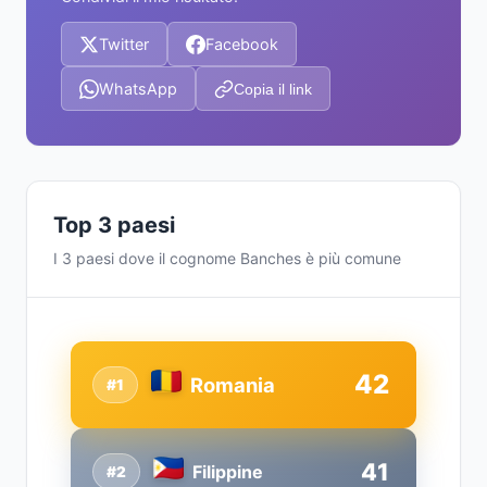
Twitter
Facebook
WhatsApp
Copia il link
Top 3 paesi
I 3 paesi dove il cognome Banches è più comune
42
Romania
#1
41
Filippine
#2