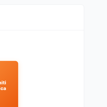
iti
ica