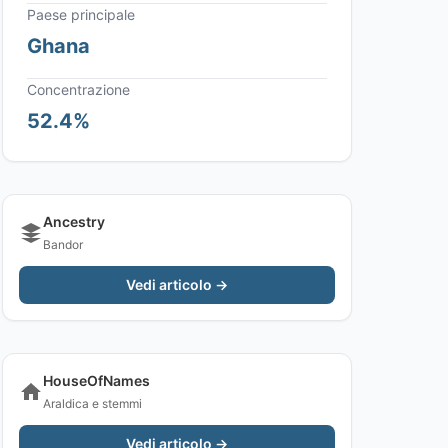
Paese principale
Ghana
Concentrazione
52.4%
Ancestry
Bandor
Vedi articolo →
HouseOfNames
Araldica e stemmi
Vedi articolo →