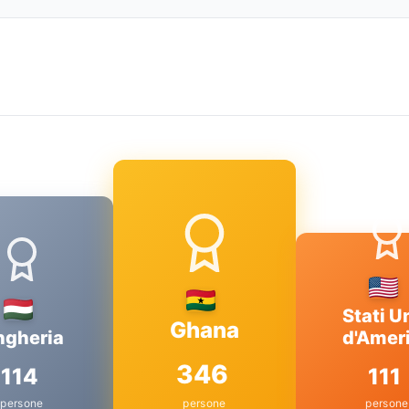
Stati Un
Ghana
ngheria
d'Amer
346
114
111
persone
persone
persone