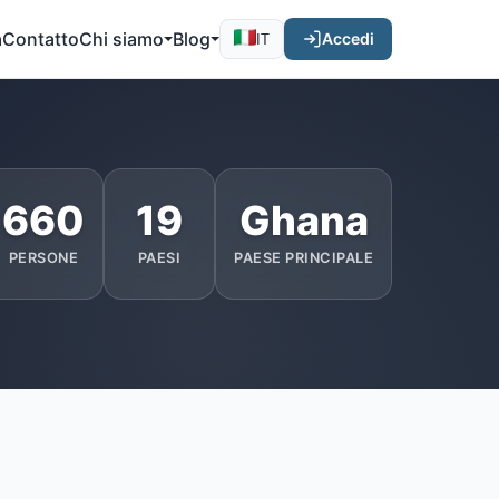
a
Contatto
Chi siamo
Blog
Accedi
IT
660
19
Ghana
PERSONE
PAESI
PAESE PRINCIPALE