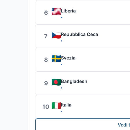
Liberia
6
Repubblica Ceca
7
Svezia
8
Bangladesh
9
Italia
10
Vedi t