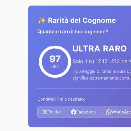
✨ Rarità del Cognome
Quanto è raro il tuo cognome?
ULTRA RARO
97
Solo 1 su 12.121.212 pe
/100
Il punteggio di rarità misura
significa estremamente comune
Condividi il mio risultato:
Twitter
Facebook
WhatsAp