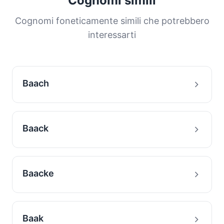
Cognomi simili
distribuzione ci aiuta a comprendere le origini
e la storia migratoria delle famiglie con questo
Cognomi foneticamente simili che potrebbero
cognome.
interessarti
Baach
Baack
Baacke
Baak