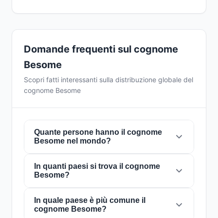
Domande frequenti sul cognome
Besome
Scopri fatti interessanti sulla distribuzione globale del
cognome Besome
Quante persone hanno il cognome
Besome nel mondo?
In quanti paesi si trova il cognome
Attualmente ci sono circa
1 persone
con il
Besome?
cognome
Besome
in tutto il mondo. Ciò
significa che circa 1 persona su
8,000,000,000
In quale paese è più comune il
nel mondo porta questo
Il cognome
Besome
è presente in
1 paesi
in
cognome Besome?
cognome. È presente in
1 paesi
, il che riflette la
tutto il mondo. Questo lo classifica come un