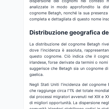
dispersione dei cognomi nei contesti mi
analizzate in modo approfondito la distr
cognome Betagh, nonché la sua presenza i
completa e dettagliata di questo nome inso
Distribuzione geografica d
La distribuzione del cognome Betagh rivel
dove l'incidenza è assoluta, rappresenta
questo cognome. Ciò indica che il cognom
irlandese, forse derivate da termini o nomi 
suggerisce che Betagh sia un cognome di or
gaelica.
Negli Stati Uniti l'incidenza del cognom
che raggiunge circa l'1% del totale mondial
dai processi migratori avvenuti nel XIX e X
di migliori opportunità. La dispersione negli 
comunità irlandesi stabilirono radici in sta