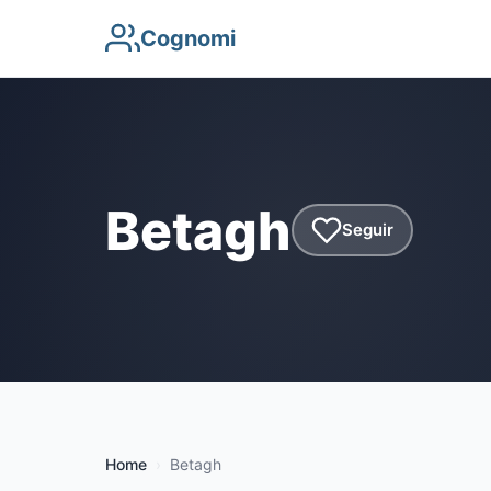
Cognomi
Betagh
Seguir
Home
Betagh