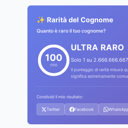
✨ Rarità del Cognome
Quanto è raro il tuo cognome?
ULTRA RARO
100
Solo 1 su 2.666.666.66
/100
Il punteggio di rarità misura
significa estremamente comune
Condividi il mio risultato:
Twitter
Facebook
WhatsAp