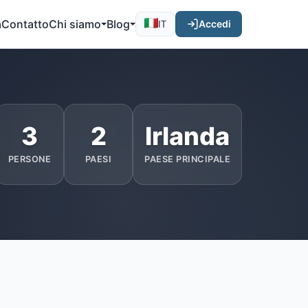
a
Contatto
Chi siamo
Blog
Accedi
IT
3
2
Irlanda
PERSONE
PAESI
PAESE PRINCIPALE