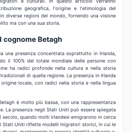
gratori e culturali. In questo articolo verranno
ibuzione geografica, l'origine e l'etimologia del
n diverse regioni del mondo, fornendo una visione
lito ma con una sua storia.
el cognome Betagh
a una presenza concentrata soprattutto in Irlanda,
ndo il 100% del totale mondiale delle persone con
e ha radici profonde nella cultura e nella storia
tradizionali di quella regione. La presenza in Irlanda
igine locale, con radici nella storia e nella lingua
e Betagh è molto più bassa, con una rappresentanza
e. La presenza negli Stati Uniti può essere spiegata
X secolo, quando molti irlandesi emigrarono in cerca
Stati Uniti riflette modelli migratori storici, in cui le
ti diversi, mantenendo la propria identità culturale e,