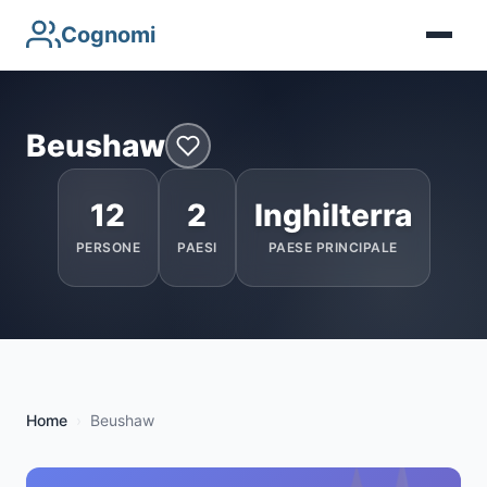
Cognomi
Beushaw
12
2
Inghilterra
PERSONE
PAESI
PAESE PRINCIPALE
Home
Beushaw