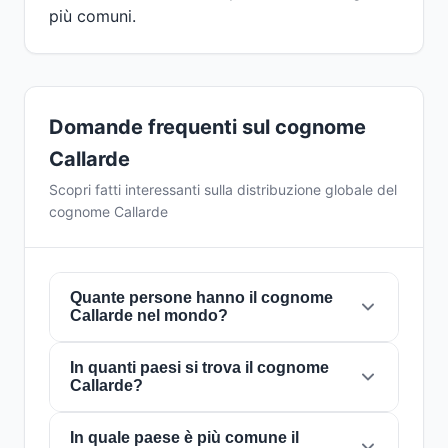
più comuni.
Domande frequenti sul cognome
Callarde
Scopri fatti interessanti sulla distribuzione globale del
cognome Callarde
Quante persone hanno il cognome
Callarde nel mondo?
In quanti paesi si trova il cognome
Attualmente ci sono circa
4 persone
con il
Callarde?
cognome
Callarde
in tutto il mondo. Ciò
significa che circa 1 persona su
2,000,000,000
In quale paese è più comune il
nel mondo porta questo
Il cognome
Callarde
è presente in
1 paesi
in