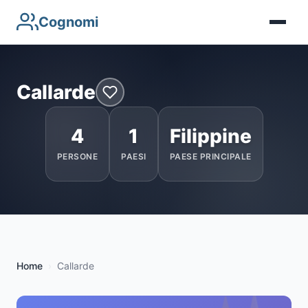
Cognomi
Callarde
4
1
Filippine
PERSONE
PAESI
PAESE PRINCIPALE
Home
Callarde