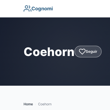
Cognomi
Coehorn
Seguir
Home
Coehorn