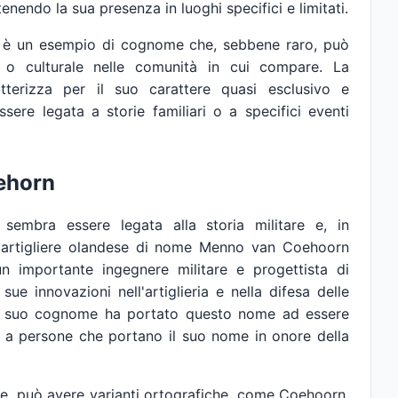
nendo la sua presenza in luoghi specifici e limitati.
 è un esempio di cognome che, sebbene raro, può
o o culturale nelle comunità in cui compare. La
ratterizza per il suo carattere quasi esclusivo e
ere legata a storie familiari o a specifici eventi
oehorn
embra essere legata alla storia militare e, in
 e artigliere olandese di nome Menno van Coehoorn
 importante ingegnere militare e progettista di
sue innovazioni nell'artiglieria e nella difesa delle
del suo cognome ha portato questo nome ad essere
 o a persone che portano il suo nome in onore della
le, può avere varianti ortografiche, come Coehoorn,