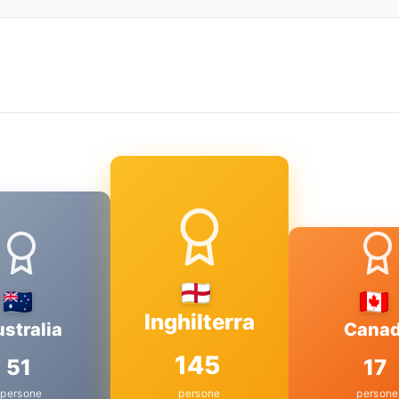
Inghilterra
stralia
Cana
145
51
17
persone
persone
persone