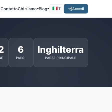
a
Contatto
Chi siamo
Blog
Accedi
IT
2
6
Inghilterra
NE
PAESI
PAESE PRINCIPALE