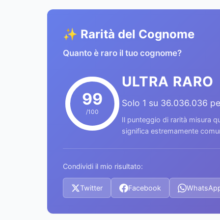
✨ Rarità del Cognome
Quanto è raro il tuo cognome?
ULTRA RARO
99
Solo 1 su 36.036.036 p
/100
Il punteggio di rarità misura
significa estremamente comune
Condividi il mio risultato:
Twitter
Facebook
WhatsAp