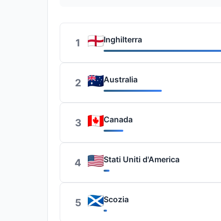
Inghilterra
1
Australia
2
Canada
3
Stati Uniti d'America
4
Scozia
5