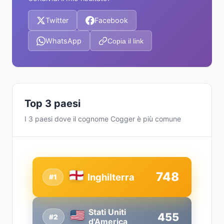
Twitter
Facebook
WhatsApp
Copia il link
Top 3 paesi
I 3 paesi dove il cognome Cogger è più comune
748
Inghilterra
#1
Stati Uniti
455
#2
d'America