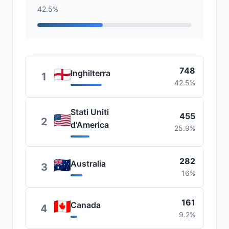
42.5%
748
Inghilterra
1
42.5%
Stati Uniti
455
2
d'America
25.9%
282
Australia
3
16%
161
Canada
4
9.2%