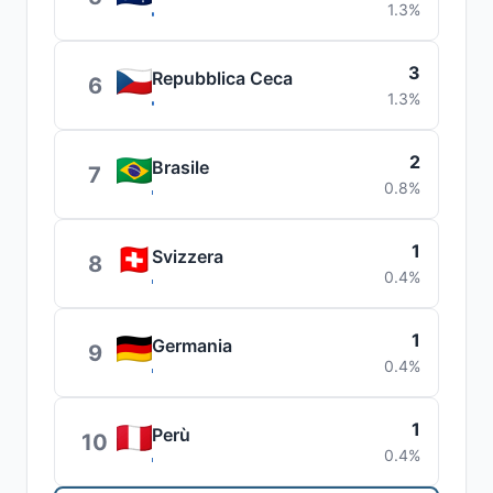
1.3%
3
Repubblica Ceca
6
1.3%
2
Brasile
7
0.8%
1
Svizzera
8
0.4%
1
Germania
9
0.4%
1
Perù
10
0.4%