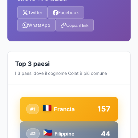
Twitter
Facebook
WhatsApp
Copia il link
Top 3 paesi
I 3 paesi dove il cognome Colat è più comune
157
Francia
#1
44
Filippine
#2