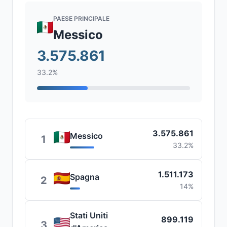
PAESE PRINCIPALE
Messico
3.575.861
33.2%
3.575.861
Messico
1
33.2%
1.511.173
Spagna
2
14%
Stati Uniti
899.119
3