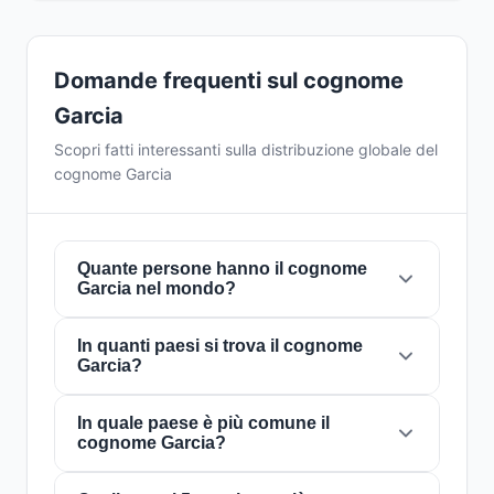
Domande frequenti sul cognome
Garcia
Scopri fatti interessanti sulla distribuzione globale del
cognome Garcia
Quante persone hanno il cognome
Garcia nel mondo?
In quanti paesi si trova il cognome
Attualmente ci sono circa
10.755.693 persone
Garcia?
con il cognome
Garcia
in tutto il mondo. Ciò
significa che circa 1 persona su
744
nel mondo
porta questo cognome. È presente in
In quale paese è più comune il
200
Il cognome
Garcia
è presente in
200 paesi
in
cognome Garcia?
paesi
, il che riflette la sua distribuzione
tutto il mondo. Questo lo classifica come un
globale.
cognome con portata
globale
. La sua