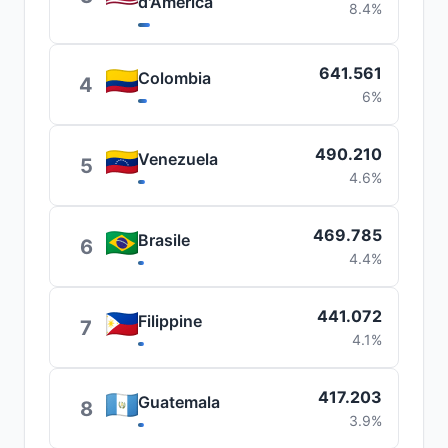
d'America
8.4%
641.561
Colombia
4
6%
490.210
Venezuela
5
4.6%
469.785
Brasile
6
4.4%
441.072
Filippine
7
4.1%
417.203
Guatemala
8
3.9%