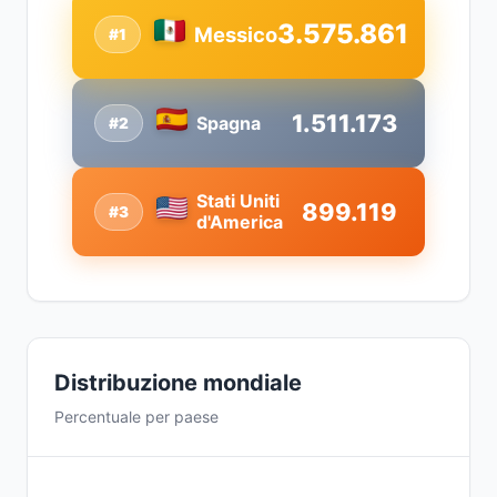
3.575.861
Messico
#1
1.511.173
Spagna
#2
Stati Uniti
899.119
#3
d'America
Distribuzione mondiale
Percentuale per paese