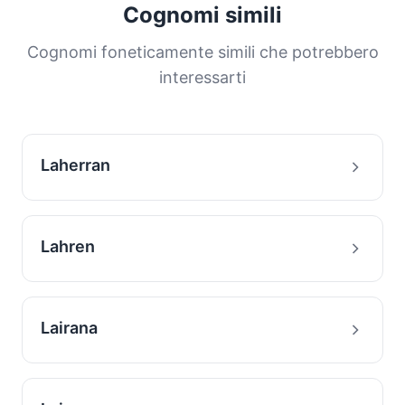
proporzione della popolazione. Questa
Cognomi simili
distribuzione ci aiuta a comprendere le origini
e la storia migratoria delle famiglie con questo
Cognomi foneticamente simili che potrebbero
cognome.
interessarti
Laherran
Lahren
Lairana