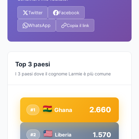
Twitter
Facebook
WhatsApp
Copia il link
Top 3 paesi
I 3 paesi dove il cognome Larmie è più comune
2.660
Ghana
#1
1.570
Liberia
#2