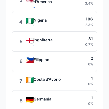
3
d'America
3.4%
106
Nigeria
4
2.3%
31
Inghilterra
5
0.7%
2
Filippine
6
0%
1
Costa d'Avorio
7
0%
1
Germania
8
0%