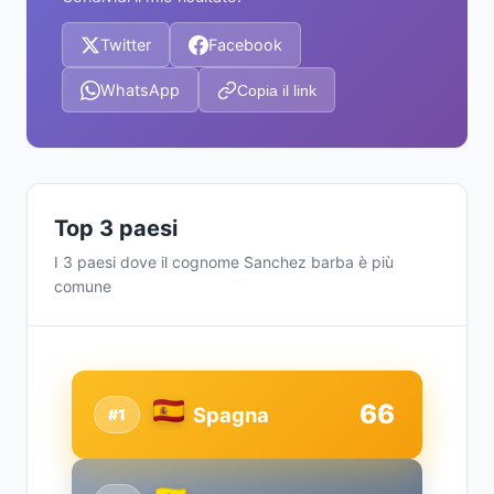
Twitter
Facebook
WhatsApp
Copia il link
Top 3 paesi
I 3 paesi dove il cognome Sanchez barba è più
comune
66
Spagna
#1