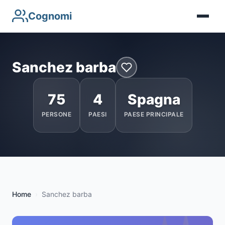
Cognomi
Sanchez barba
75
4
Spagna
PERSONE
PAESI
PAESE PRINCIPALE
Home
Sanchez barba