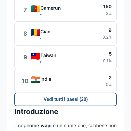
150
Camerun
7
3%
9
Ciad
8
0.2%
5
Taiwan
9
0.1%
2
India
10
0%
Vedi tutti i paesi (20)
Introduzione
Il cognome
wapi
è un nome che, sebbene non