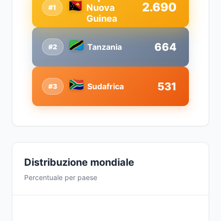
2.690
Nuova
#1
Guinea
664
Tanzania
#2
531
Sudafrica
#3
Distribuzione mondiale
Percentuale per paese