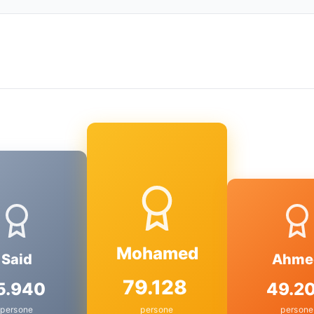
Mohamed
Said
Ahme
79.128
5.940
49.2
persone
persone
persone