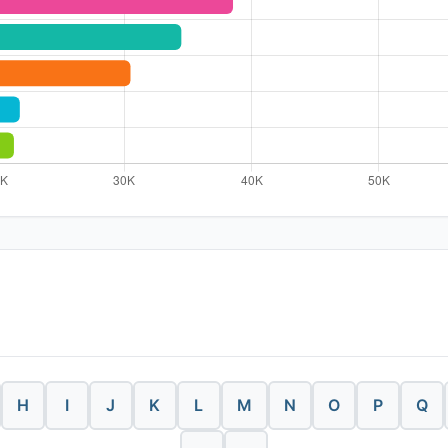
H
I
J
K
L
M
N
O
P
Q