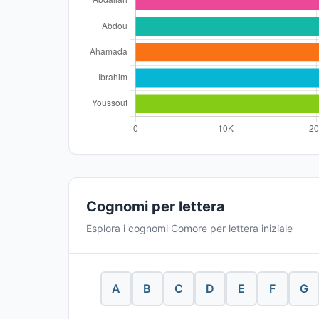
Cognomi per lettera
Esplora i cognomi Comore per lettera iniziale
A
B
C
D
E
F
G