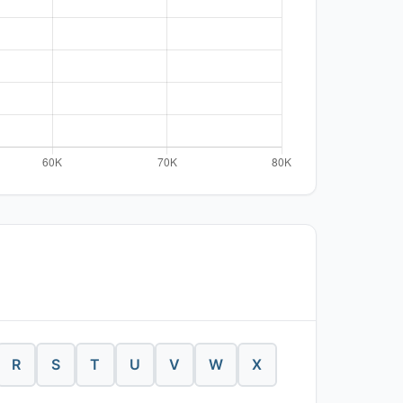
R
S
T
U
V
W
X