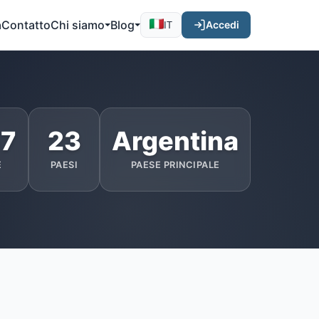
a
Contatto
Chi siamo
Blog
Accedi
IT
57
23
Argentina
E
PAESI
PAESE PRINCIPALE