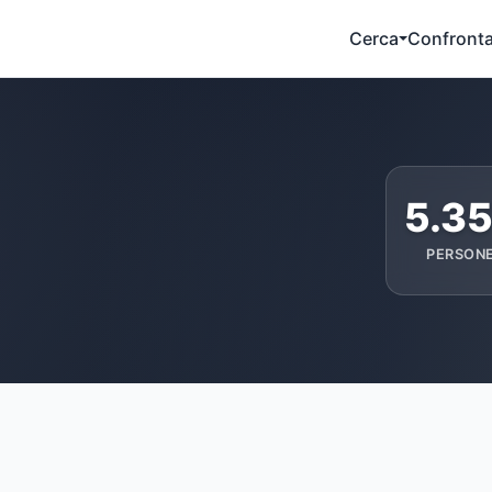
Cerca
Confront
5.3
PERSON