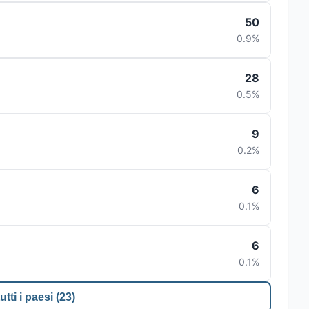
50
0.9%
28
0.5%
9
0.2%
6
0.1%
6
0.1%
utti i paesi (23)