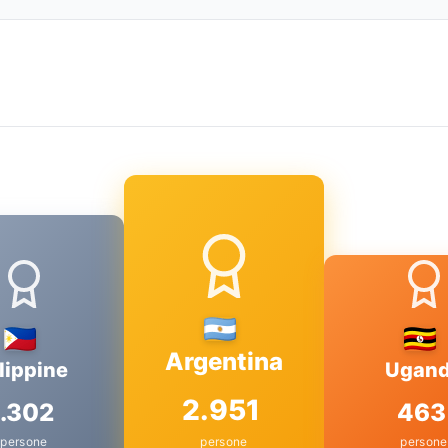
Argentina
lippine
Ugan
2.951
1.302
463
persone
persone
persone