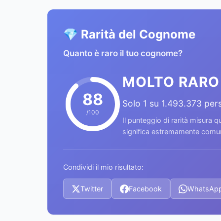
💎 Rarità del Cognome
Quanto è raro il tuo cognome?
MOLTO RARO
88
Solo 1 su 1.493.373 per
/100
Il punteggio di rarità misura
significa estremamente comune
Condividi il mio risultato:
Twitter
Facebook
WhatsAp