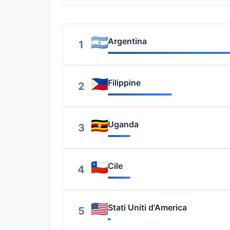
Argentina
1
Filippine
2
Uganda
3
Cile
4
Stati Uniti d'America
5