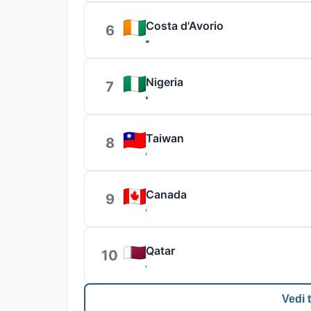
Costa d'Avorio
6
Nigeria
7
Taiwan
8
Canada
9
Qatar
10
Vedi t