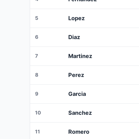
5
Lopez
6
Diaz
7
Martinez
8
Perez
9
Garcia
10
Sanchez
11
Romero