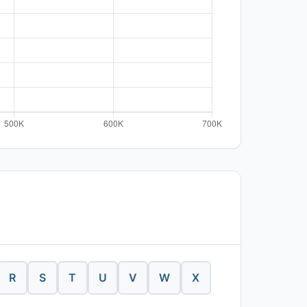
R
S
T
U
V
W
X