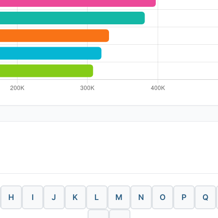
H
I
J
K
L
M
N
O
P
Q