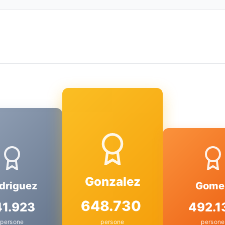
Gonzalez
driguez
Gome
648.730
41.923
492.1
persone
persone
persone