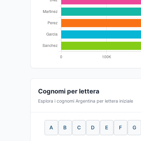
Cognomi per lettera
Esplora i cognomi Argentina per lettera iniziale
A
B
C
D
E
F
G