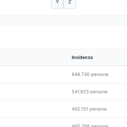
Y
Z
Incidenza
648.730 persone
541.923 persone
492.131 persone
460.798 persone