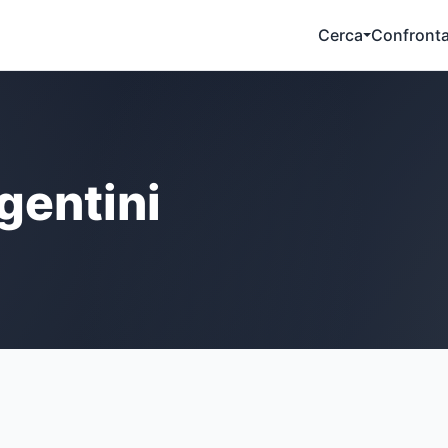
Cerca
Confront
gentini