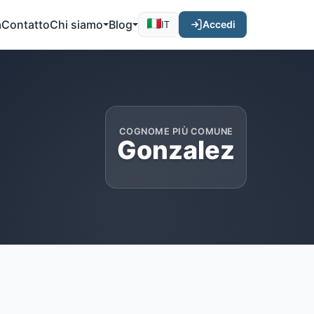
a
Contatto
Chi siamo
Blog
Accedi
IT
COGNOME PIÙ COMUNE
Gonzalez