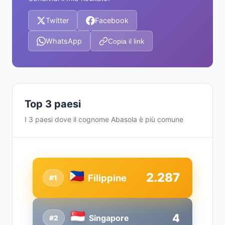
Twitter
Facebook
WhatsApp
Copia il link
Top 3 paesi
I 3 paesi dove il cognome Abasola è più comune
2.287
Filippine
#1
4
Singapore
#2