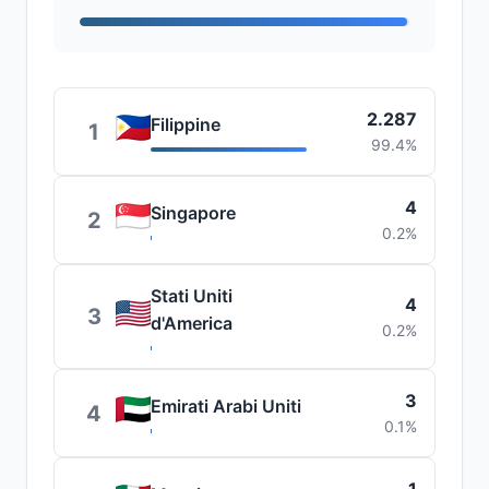
2.287
Filippine
1
99.4%
4
Singapore
2
0.2%
Stati Uniti
4
3
d'America
0.2%
3
Emirati Arabi Uniti
4
0.1%