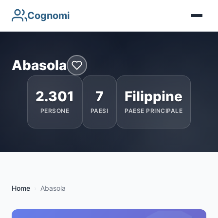
Cognomi
Abasola
2.301
7
Filippine
PERSONE
PAESI
PAESE PRINCIPALE
Home
Abasola