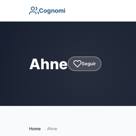
Cognomi
Ahne
Seguir
Home
Ahne