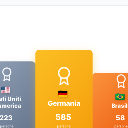
ati Uniti
Germania
America
Brasi
585
223
58
persone
persone
persone