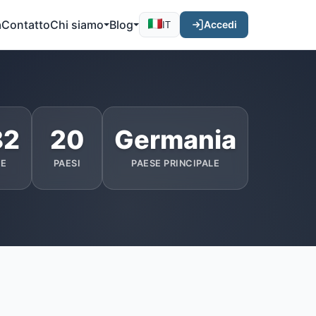
a
Contatto
Chi siamo
Blog
Accedi
IT
82
20
Germania
NE
PAESI
PAESE PRINCIPALE