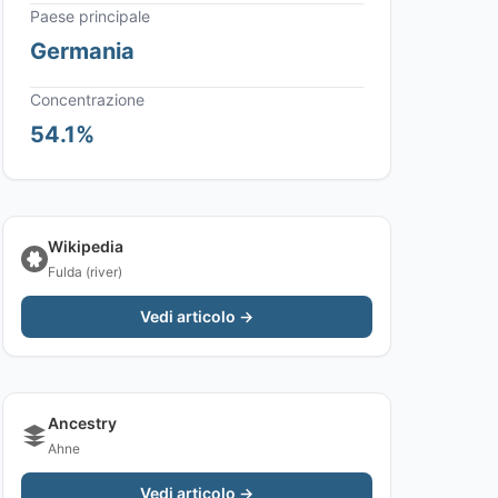
Paese principale
Germania
Concentrazione
54.1%
Wikipedia
Fulda (river)
Vedi articolo →
Ancestry
Ahne
Vedi articolo →