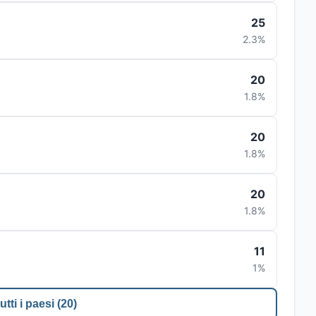
25
2.3%
20
1.8%
20
1.8%
20
1.8%
11
1%
utti i paesi (20)