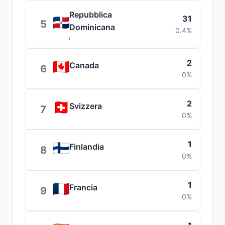
Repubblica
31
5
Dominicana
0.4%
2
Canada
6
0%
2
Svizzera
7
0%
1
Finlandia
8
0%
1
Francia
9
0%