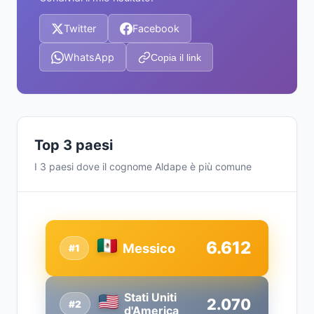
Twitter
Facebook
WhatsApp
Copia il link
Top 3 paesi
I 3 paesi dove il cognome Aldape è più comune
6.612
Messico
#1
Stati Uniti
2.070
#2
d'America