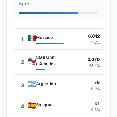
74.7%
6.612
Messico
1
74.7%
Stati Uniti
2.070
2
d'America
23.4%
76
Argentina
3
0.9%
51
Spagna
4
0.6%