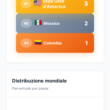
Stati Uniti
3
#1
d'America
2
Messico
#2
1
Colombia
#3
Distribuzione mondiale
Percentuale per paese