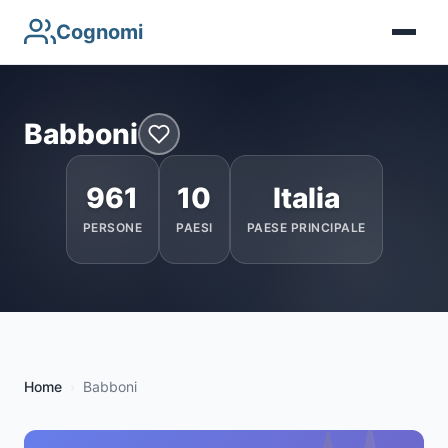
Cognomi
Babboni
961
10
Italia
PERSONE
PAESI
PAESE PRINCIPALE
Home
Babboni