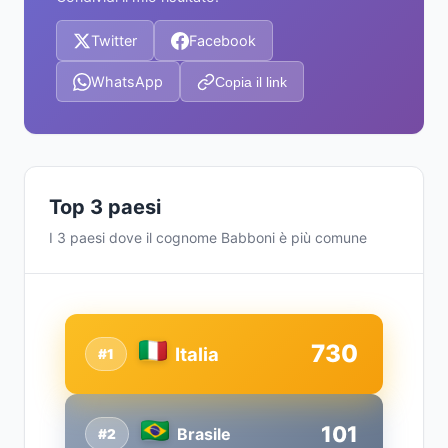
Twitter
Facebook
WhatsApp
Copia il link
Top 3 paesi
I 3 paesi dove il cognome Babboni è più comune
730
Italia
#1
101
Brasile
#2