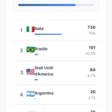
730
Italia
1
76%
101
Brasile
2
10.5%
Stati Uniti
84
3
d'America
8.7%
20
Argentina
4
2.1%