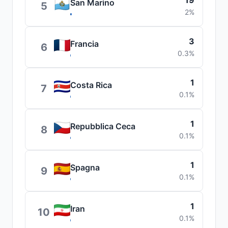
19
San Marino
5
2%
3
Francia
6
0.3%
1
Costa Rica
7
0.1%
1
Repubblica Ceca
8
0.1%
1
Spagna
9
0.1%
1
Iran
10
0.1%