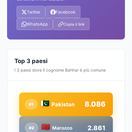
Twitter
Facebook
WhatsApp
Copia il link
Top 3 paesi
I 3 paesi dove il cognome Bahhar è più comune
8.086
Pakistan
#1
2.861
Marocco
#2