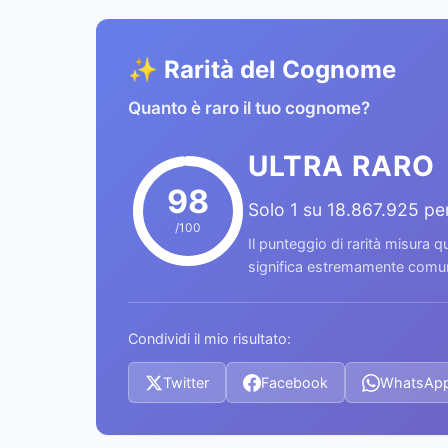
✨ Rarità del Cognome
Quanto è raro il tuo cognome?
ULTRA RARO
98
Solo 1 su 18.867.925 p
/100
Il punteggio di rarità misura
significa estremamente comune
Condividi il mio risultato:
Twitter
Facebook
WhatsAp