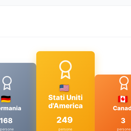
Stati Uniti
d'America
rmania
Cana
249
168
3
persone
persone
persone