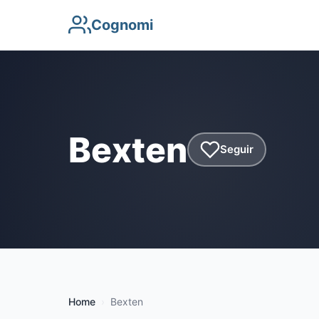
Cognomi
Bexten
Seguir
Home
Bexten