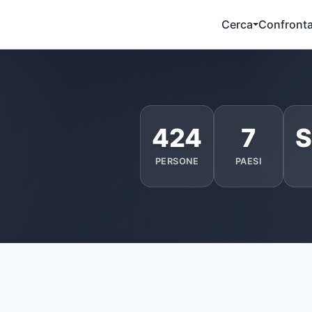
Cerca
Confront
424
7
S
PERSONE
PAESI