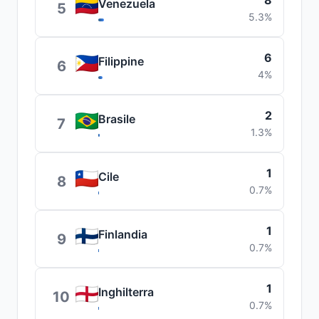
8
Venezuela
5
5.3%
6
Filippine
6
4%
2
Brasile
7
1.3%
1
Cile
8
0.7%
1
Finlandia
9
0.7%
1
Inghilterra
10
0.7%