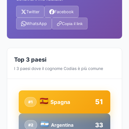
Twitter
Facebook
WhatsApp
Copia il link
Top 3 paesi
I 3 paesi dove il cognome Codias è più comune
51
Spagna
#1
33
Argentina
#2