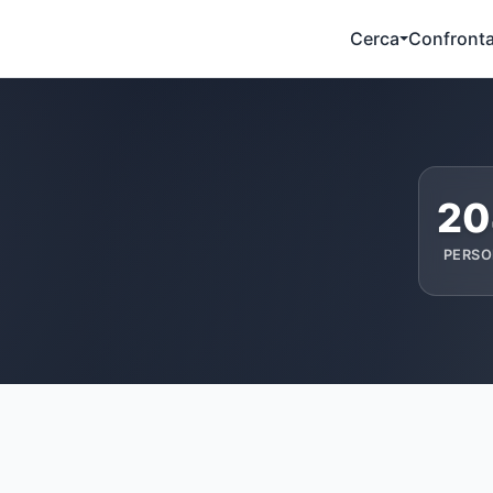
Cerca
Confront
20
PERSO