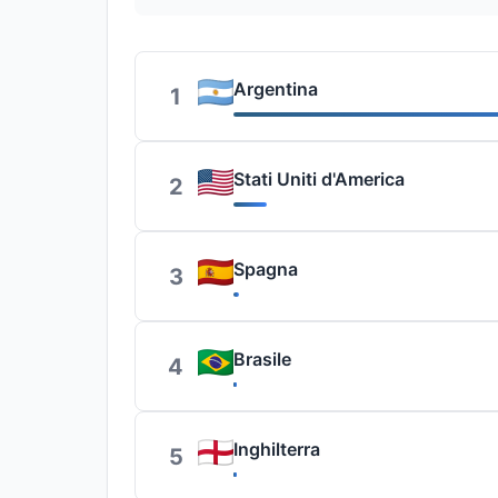
Argentina
1
Stati Uniti d'America
2
Spagna
3
Brasile
4
Inghilterra
5