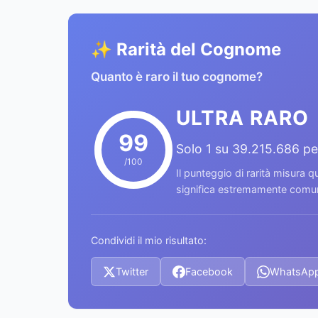
✨ Rarità del Cognome
Quanto è raro il tuo cognome?
ULTRA RARO
99
Solo 1 su 39.215.686 p
/100
Il punteggio di rarità misura
significa estremamente comune
Condividi il mio risultato:
Twitter
Facebook
WhatsAp