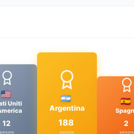
ati Uniti
Argentina
America
Spag
188
12
2
persone
persone
persone