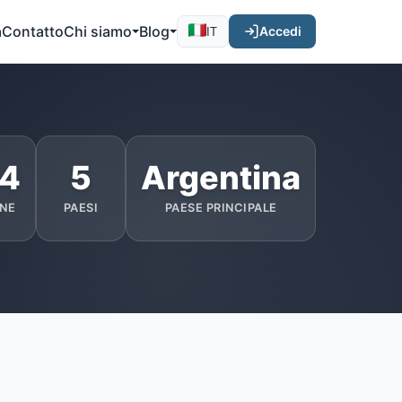
a
Contatto
Chi siamo
Blog
Accedi
IT
4
5
Argentina
NE
PAESI
PAESE PRINCIPALE