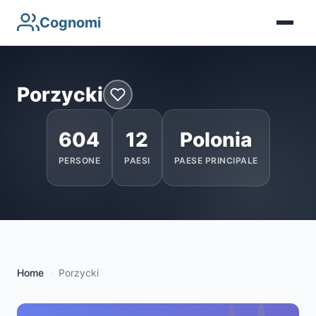
Cognomi
Porzycki
604
12
Polonia
PERSONE
PAESI
PAESE PRINCIPALE
Home
Porzycki