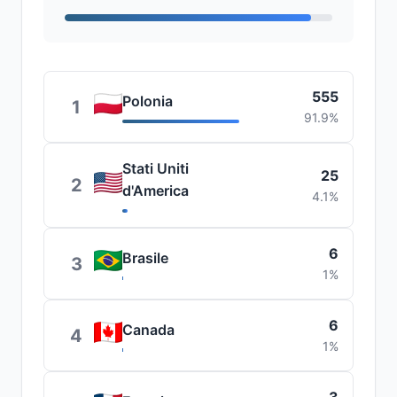
555
Polonia
1
91.9%
Stati Uniti
25
2
d'America
4.1%
6
Brasile
3
1%
6
Canada
4
1%