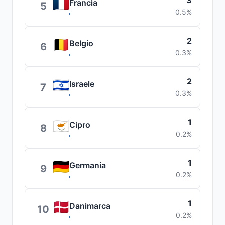
3
Francia
5
0.5%
2
Belgio
6
0.3%
2
Israele
7
0.3%
1
Cipro
8
0.2%
1
Germania
9
0.2%
1
Danimarca
10
0.2%