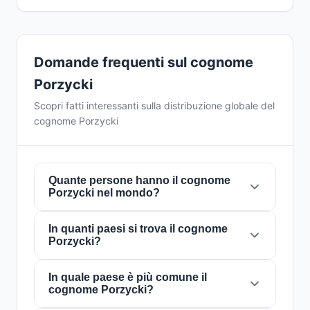
Domande frequenti sul cognome
Porzycki
Scopri fatti interessanti sulla distribuzione globale del
cognome Porzycki
Quante persone hanno il cognome
Porzycki nel mondo?
In quanti paesi si trova il cognome
Attualmente ci sono circa
604 persone
con il
Porzycki?
cognome
Porzycki
in tutto il mondo. Ciò
significa che circa 1 persona su
13,245,033
nel mondo porta questo cognome. È presente
In quale paese è più comune il
Il cognome
Porzycki
è presente in
12 paesi
in
cognome Porzycki?
in
12 paesi
, il che riflette la sua distribuzione
tutto il mondo. Questo lo classifica come un
globale.
cognome con portata
locale
. La sua presenza