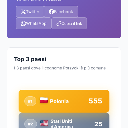
Twitter
Facebook
WhatsApp
Copia il link
Top 3 paesi
I 3 paesi dove il cognome Porzycki è più comune
555
Polonia
#1
Stati Uniti
25
#2
d'America