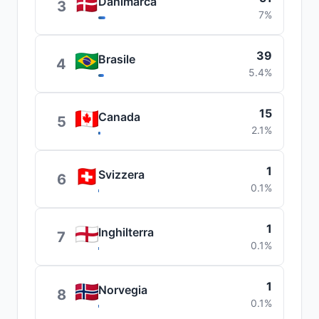
Danimarca
3
7%
39
Brasile
4
5.4%
15
Canada
5
2.1%
1
Svizzera
6
0.1%
1
Inghilterra
7
0.1%
1
Norvegia
8
0.1%