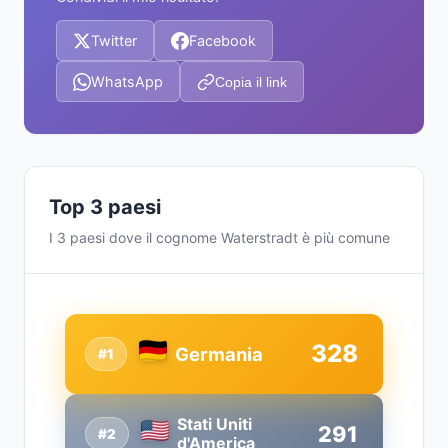
Twitter
Facebook
WhatsApp
Copia il link
Top 3 paesi
I 3 paesi dove il cognome Waterstradt è più comune
328
Germania
#1
Stati Uniti
291
#2
d'America