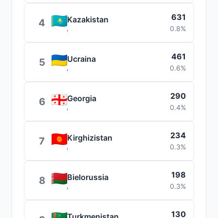
631
Kazakistan
4
0.8%
461
Ucraina
5
0.6%
290
Georgia
6
0.4%
234
Kirghizistan
7
0.3%
198
Bielorussia
8
0.3%
130
Turkmenistan