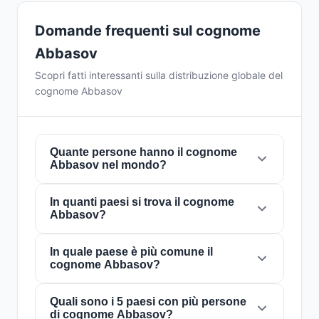
Domande frequenti sul cognome
Abbasov
Scopri fatti interessanti sulla distribuzione globale del
cognome Abbasov
Quante persone hanno il cognome
Abbasov nel mondo?
In quanti paesi si trova il cognome
Attualmente ci sono circa
79.152 persone
con
Abbasov?
il cognome
Abbasov
in tutto il mondo. Ciò
significa che circa 1 persona su
101,071
nel
mondo porta questo cognome. È presente in
In quale paese è più comune il
Il cognome
Abbasov
è presente in
46 paesi
in
cognome Abbasov?
46 paesi
, il che riflette la sua distribuzione
tutto il mondo. Questo lo classifica come un
globale.
cognome con portata
locale
. La sua presenza
in più paesi indica schemi storici di migrazione
Quali sono i 5 paesi con più persone
Il cognome
Abbasov
è più comune in
di cognome Abbasov?
e dispersione familiare nel corso dei secoli.
Azerbaijan
, dove circa
68.527 persone
lo