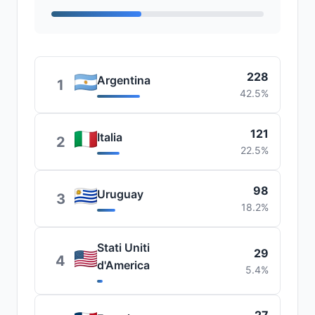
228
Argentina
1
42.5%
121
Italia
2
22.5%
98
Uruguay
3
18.2%
Stati Uniti
29
4
d'America
5.4%