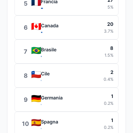
27
Francia
5
5%
20
Canada
6
3.7%
8
Brasile
7
1.5%
2
Cile
8
0.4%
1
Germania
9
0.2%
1
Spagna
10
0.2%