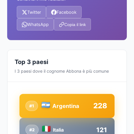
Twitter
Facebook
WhatsApp
Copia il link
Top 3 paesi
I 3 paesi dove il cognome Abbona è più comune
228
Argentina
#1
121
Italia
#2