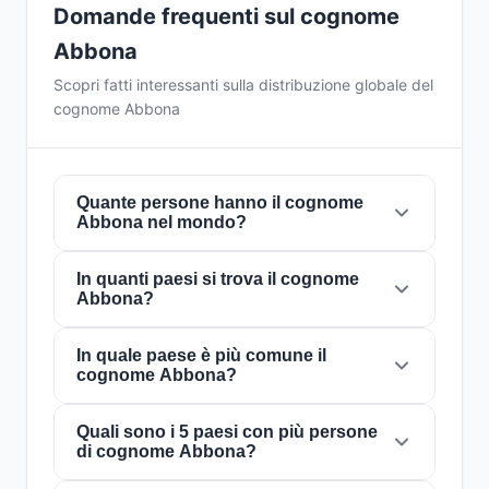
Domande frequenti sul cognome
Abbona
Scopri fatti interessanti sulla distribuzione globale del
cognome Abbona
Quante persone hanno il cognome
Abbona nel mondo?
In quanti paesi si trova il cognome
Attualmente ci sono circa
537 persone
con il
Abbona?
cognome
Abbona
in tutto il mondo. Ciò
significa che circa 1 persona su
14,897,579
nel
mondo porta questo cognome. È presente in
In quale paese è più comune il
Il cognome
Abbona
è presente in
12 paesi
in
cognome Abbona?
12 paesi
, il che riflette la sua distribuzione
tutto il mondo. Questo lo classifica come un
globale.
cognome con portata
locale
. La sua presenza
in più paesi indica schemi storici di migrazione
Quali sono i 5 paesi con più persone
Il cognome
Abbona
è più comune in
di cognome Abbona?
e dispersione familiare nel corso dei secoli.
Argentina
, dove circa
228 persone
lo
portano. Questo rappresenta il
42.5%
del