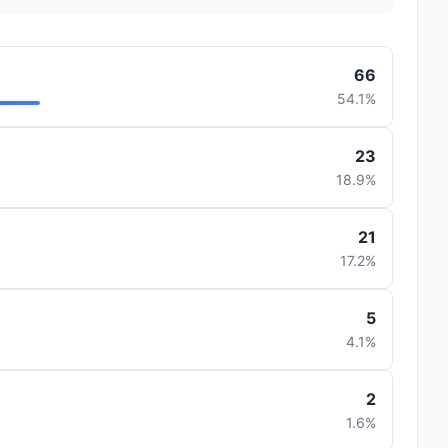
66
54.1%
23
18.9%
21
17.2%
5
4.1%
2
1.6%