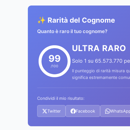
✨ Rarità del Cognome
Quanto è raro il tuo cognome?
ULTRA RARO
99
Solo 1 su 65.573.770 p
/100
Il punteggio di rarità misura
significa estremamente comune
Condividi il mio risultato:
Twitter
Facebook
WhatsAp