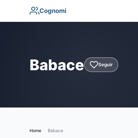
Cognomi
Babace
Seguir
Home
Babace