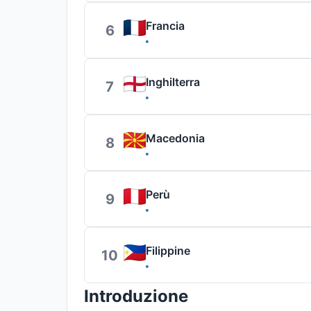
Francia
6
Inghilterra
7
Macedonia
8
Perù
9
Filippine
10
Introduzione