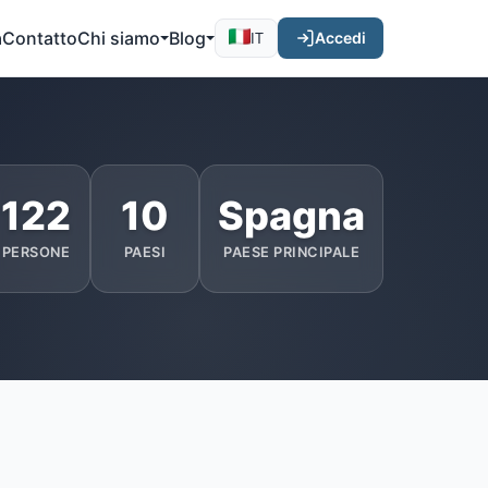
a
Contatto
Chi siamo
Blog
Accedi
IT
122
10
Spagna
PERSONE
PAESI
PAESE PRINCIPALE