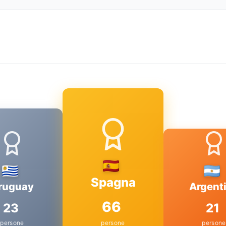
Spagna
ruguay
Argent
66
23
21
persone
persone
persone