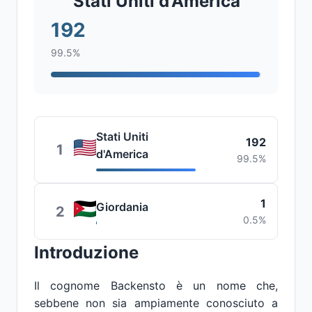
Stati Uniti d'America
192
99.5%
Stati Uniti
192
1
d'America
99.5%
1
Giordania
2
0.5%
Introduzione
Il cognome Backensto è un nome che,
sebbene non sia ampiamente conosciuto a