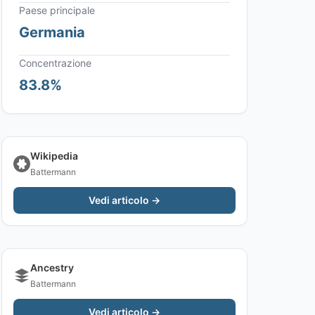
Paese principale
Germania
Concentrazione
83.8%
Wikipedia
Battermann
Vedi articolo →
Ancestry
Battermann
Vedi articolo →