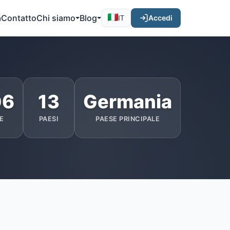
a
Contatto
Chi siamo
Blog
Accedi
IT
06
13
Germania
E
PAESI
PAESE PRINCIPALE