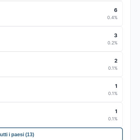
6
0.4%
3
0.2%
2
0.1%
1
0.1%
1
0.1%
utti i paesi (13)